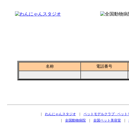
全国ペットショップ－神奈川県座間市
名称
電話番号
|
わんにゃんスタジオ
|
ペットモデルクラブ : ペッ
|
全国動物病院
|
全国ペット美容室
|