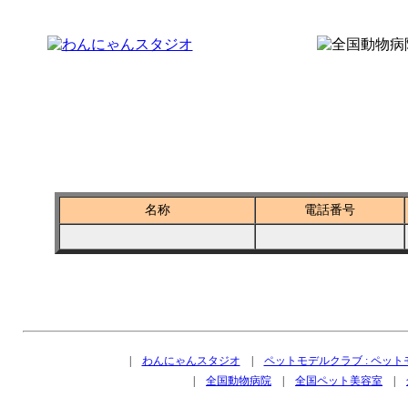
全国ペットショップ－京都府長岡京市
名称
電話番号
|
わんにゃんスタジオ
|
ペットモデルクラブ : ペッ
|
全国動物病院
|
全国ペット美容室
|