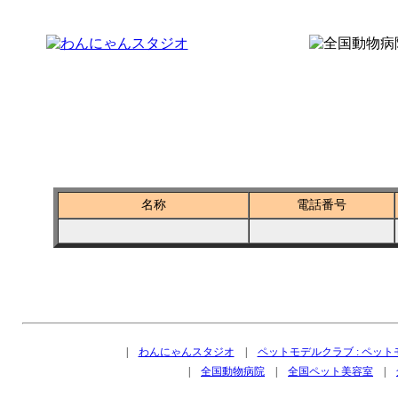
全国ペットショップ－京都府加茂町
名称
電話番号
|
わんにゃんスタジオ
|
ペットモデルクラブ : ペッ
|
全国動物病院
|
全国ペット美容室
|