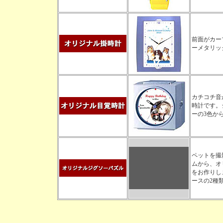
前面がカー
ーメタリッ
カチコチ音
時計です。
ーの3色か
ペットを撮
ムから、オ
をお作りしま
ースの2種