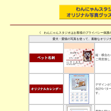
《 わんにゃんスタジオはお客様のプライバシー保護の
愛犬・愛猫の写真を使って、素敵なオリジ
縦・横合わ
ご用意致し
デザインが
合計6パタ
す。