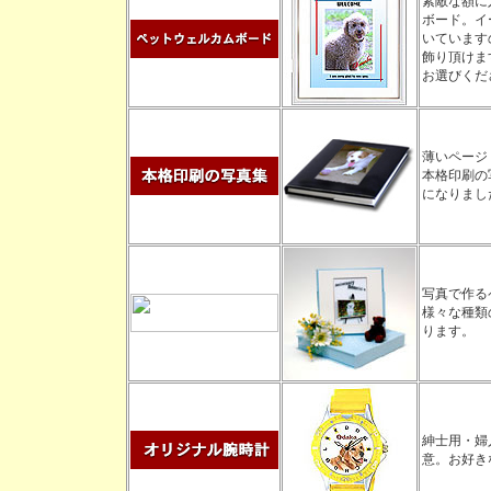
素敵な額に
ボード。イ
いています
飾り頂けま
お選びくだ
薄いページ
本格印刷の
になりまし
写真で作る
様々な種類
ります。
紳士用・婦
意。お好き