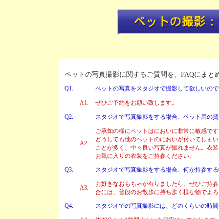
ペットの写真撮影に関するご質問を、FAQにまと
Q1.
ペットの写真をスタジオで撮影して欲しいので
A1.
ぜひご予約をお願い致します。
Q2.
スタジオで写真撮影をする場合、ペット用の貸
ご承知の様にペットはにおいに非常に敏感です
どうしても他のペットのにおいが付いてしまい
A2.
ことが多く、中々良い写真が撮れません。衣装
お気に入りの衣装をご持参ください。
Q3.
スタジオで写真撮影をする場合、何か持参する
お好きなおもちゃが有りましたら、ぜひご持参
A3.
合には、普段のお散歩に持ち歩く様な物でよろ
Q4.
スタジオでの写真撮影には、どのくらいの時間